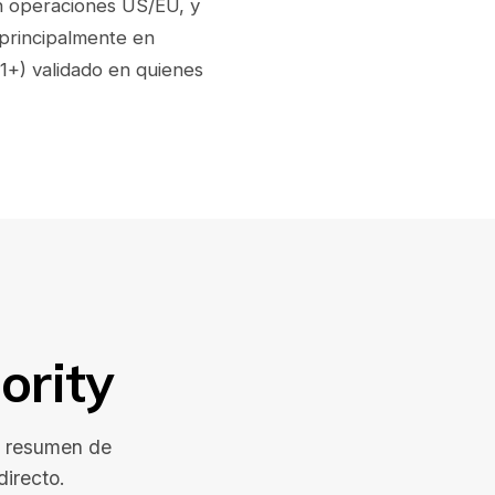
n operaciones US/EU, y
e principalmente en
C1+) validado en quienes
ority
, resumen de
directo.