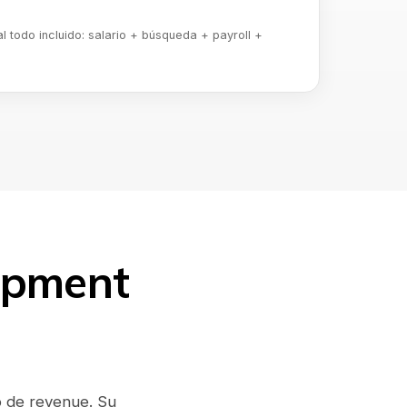
 todo incluido: salario + búsqueda + payroll +
opment
o de revenue. Su