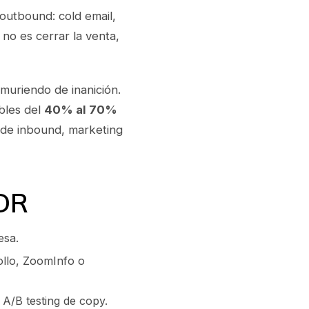
utbound: cold email,
o no es cerrar la venta,
muriendo de inanición.
bles del
40% al 70%
 de inbound, marketing
SDR
esa.
ollo, ZoomInfo o
 A/B testing de copy.