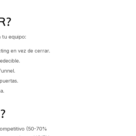
R?
 tu equipo:
ing en vez de cerrar.
edecible.
funnel.
puertas.
a.
?
competitivo (50-70%