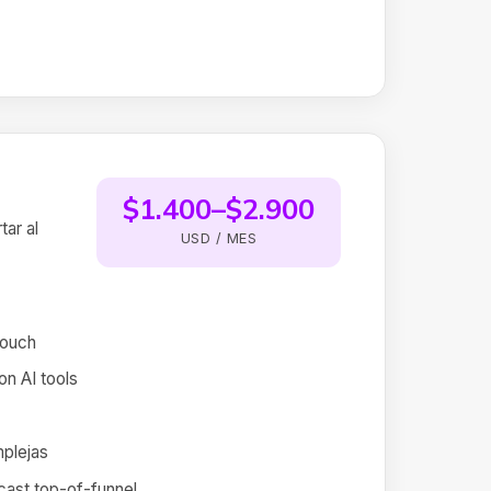
$1.400–$2.900
tar al
USD / MES
touch
on AI tools
plejas
cast top-of-funnel