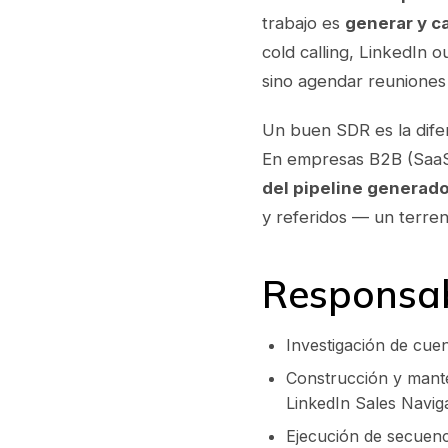
trabajo es
generar y c
cold calling, LinkedIn o
sino agendar reuniones 
Un buen SDR es la difer
En empresas B2B (SaaS,
del pipeline generad
y referidos — un terreno
Responsab
Investigación de cue
Construcción y mante
LinkedIn Sales Naviga
Ejecución de secuenci