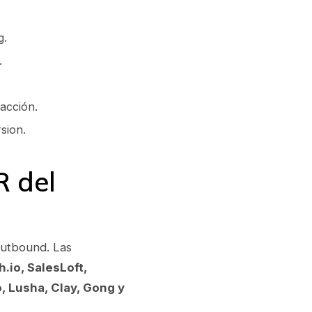
g.
.
acción.
sion.
R del
utbound. Las
.io, SalesLoft,
o, Lusha, Clay, Gong y