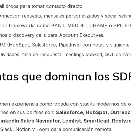
ail drops para tomar contacto directo.
nnection requests, mensajes personalizados y social sellin
ads con frameworks como BANT, MEDDIC, CHAMP o SPICED
os o discovery calls para Account Executives.
M (HubSpot, Salesforce, Pipedrive) con notas y siguiente 
ctividades, tasa de respuesta, meetings booked, SQL conver
tas que dominan los SD
enen experiencia comprobada con stacks modernos de o
es en sus perfiles son:
Salesforce, HubSpot, Outreach
LinkedIn Sales Navigator, Lemlist, Smartlead, Reply.i
 Slack, Notion y Loom para comunicación remota.