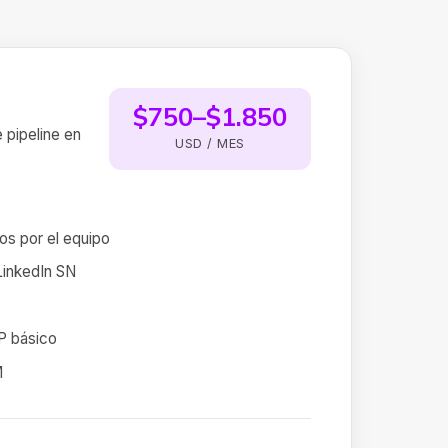
$750–$1.850
 pipeline en
USD / MES
os por el equipo
LinkedIn SN
P básico
M