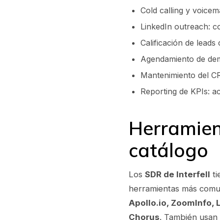
Cold calling y voicem
LinkedIn outreach: co
Calificación de le
Agendamiento de dem
Mantenimiento del CR
Reporting de KPIs: a
Herramien
catálogo
Los
SDR de Interfell
ti
herramientas más comun
Apollo.io, ZoomInfo, 
Chorus
. También usan